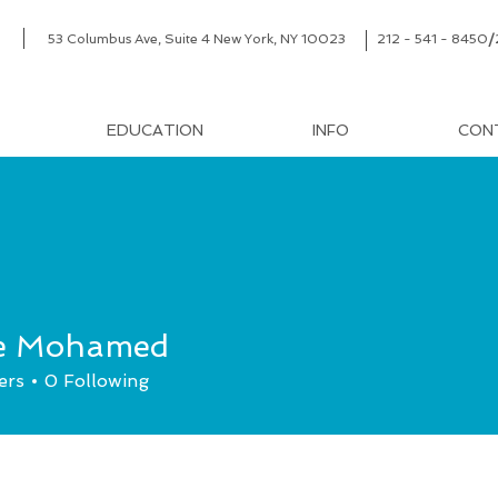
53 Columbus Ave, Suite 4 New York, NY 10023
212 - 541 - 8450
/
EDUCATION
INFO
CON
e Mohamed
ers
0
Following