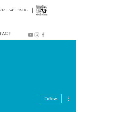
212 - 541 - 1606
TACT
More actions
Follow